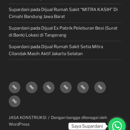
Supardani
pada
Dijual Rumah Sakit “MITRA KASIH” Di
Cimahi Bandung Jawa Barat
Supardani
pada
Dijual Ex Pabrik Peleburan Besi (Surat
di Bank) Lokasi di Tangerang
Supardani
pada
Dijual Rumah Sakit Setia Mitra
Cilandak Masih Aktif Jakarta Selatan
TANAH
RUMAH
HOTEL
LAHAN
KONSULTAN
JUAL,
DIJUAL
DIJUAL
&
/
PROPERTY
BELI
JASA
VILLA
TEMPAT
&
&
KONSTRUKSI
DIJUAL
BISNIS
LAWYER
KREDIT
/
MOBIL
JASA KONSTRUKSI
Dengan bangga ditenagai oleh
GEDUNG
WordPress
Saya Supardani