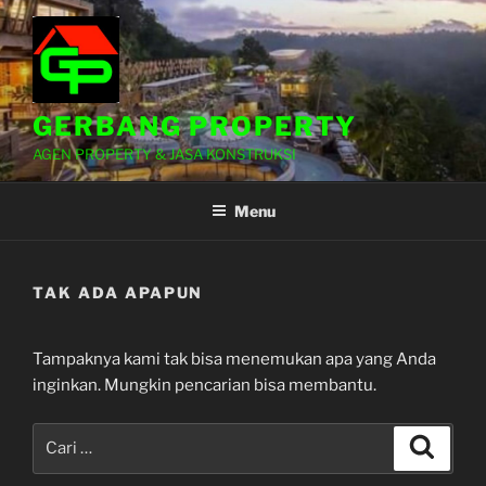
Lompat
ke
konten
GERBANG PROPERTY
AGEN PROPERTY & JASA KONSTRUKSI
Menu
TAK ADA APAPUN
Tampaknya kami tak bisa menemukan apa yang Anda
inginkan. Mungkin pencarian bisa membantu.
Pencarian
Cari
untuk: