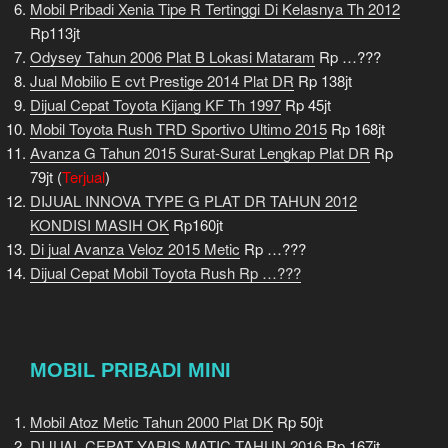
Mobil Pribadi Xenia Tipe R Tertinggi Di Kelasnya Th 2012
Rp113jt
Odysey Tahun 2006 Plat B Lokasi Mataram
Rp …???
Jual Mobilio E cvt Prestige 2014 Plat DR
Rp 138jt
Dijual Cepat Toyota Kijang KF Th 1997
Rp 45jt
Mobil Toyota Rush TRD Sportivo Ultimo 2015
Rp 168jt
Avanza G Tahun 2015 Surat-Surat Lengkap Plat DR
Rp
79jt (
Terjual
)
DIJUAL INNOVA TYPE G PLAT DR TAHUN 2012
KONDISI MASIH OK
Rp160jt
Di jual Avanza Veloz 2015 Metic
Rp …???
Dijual Cepat Mobil Toyota Rush Rp …???
MOBIL PRIBADI MINI
Mobil Atoz Metic Tahun 2000 Plat DK
Rp 50jt
DIJUAL CEPAT YARIS MATIC TAHUN 2016
Rp 167jt