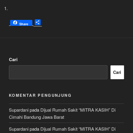
S
Share
h
a
r
e
Cari
Cari
KOMENTAR PENGUNJUNG
Supardani
pada
Dijual Rumah Sakit “MITRA KASIH” Di
Cimahi Bandung Jawa Barat
Supardani
pada
Dijual Rumah Sakit “MITRA KASIH” Di