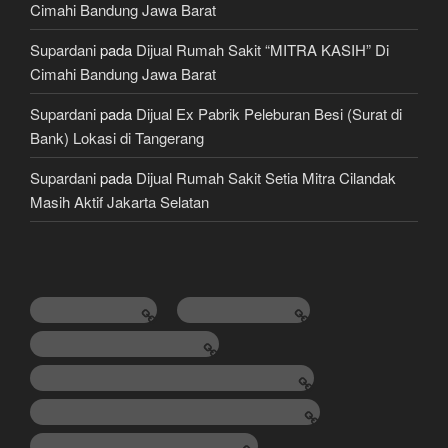
Cimahi Bandung Jawa Barat
Supardani
pada
Dijual Rumah Sakit “MITRA KASIH” Di
Cimahi Bandung Jawa Barat
Supardani
pada
Dijual Ex Pabrik Peleburan Besi (Surat di
Bank) Lokasi di Tangerang
Supardani
pada
Dijual Rumah Sakit Setia Mitra Cilandak
Masih Aktif Jakarta Selatan
TANAH DIJUAL
RUMAH DIJUAL
HOTEL & VILLA DIJUAL
LAHAN / TEMPAT BISNIS / GEDUNG
KONSULTAN PROPERTY & LAWYER
JUAL, BELI & KREDIT MOBIL