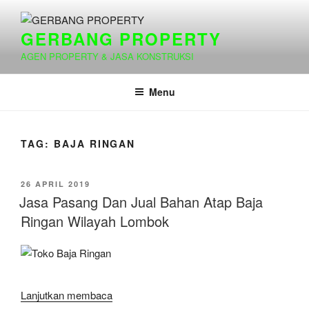
Lompat
ke
GERBANG PROPERTY
konten
AGEN PROPERTY & JASA KONSTRUKSI
Menu
TAG:
BAJA RINGAN
DIPOSKAN
26 APRIL 2019
PADA
Jasa Pasang Dan Jual Bahan Atap Baja
Ringan Wilayah Lombok
Lanjutkan membaca
“Jasa