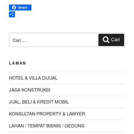
Pasang
Share
Dan
Jual
S
Bahan
h
Atap
a
Pencarian
Baja
r
Cari
untuk:
e
Ringan
Wilayah
Lombok”
LAMAN
HOTEL & VILLA DIJUAL
JASA KONSTRUKSI
JUAL, BELI & KREDIT MOBIL
KONSULTAN PROPERTY & LAWYER
LAHAN / TEMPAT BISNIS / GEDUNG