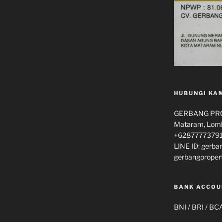
HUBUNGI KA
GERBANG PROP
Mataram, Lomb
+62877773791
LINE ID: gerba
gerbangproper
BANK ACCOU
BNI / BRI / BC