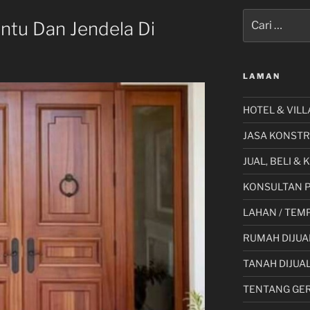
Pencarian
intu Dan Jendela Di
untuk:
LAMAN
HOTEL & VILL
JASA KONSTR
JUAL, BELI &
KONSULTAN 
LAHAN / TEMP
RUMAH DIJUA
TANAH DIJUA
TENTANG GE