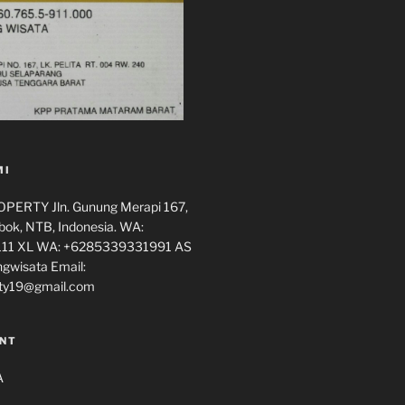
MI
ERTY Jln. Gunung Merapi 167,
ok, NTB, Indonesia. WA:
11 XL WA: +6285339331991 AS
ngwisata Email:
ty19@gmail.com
NT
A