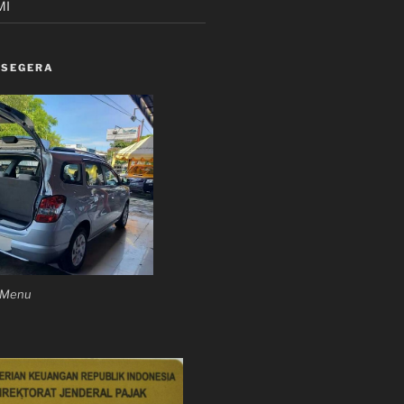
MI
 SEGERA
n Menu