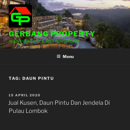
Lompat
ke
konten
GERBANG PROPERTY
AGEN PROPERTY & JASA KONSTRUKSI
Menu
TAG:
DAUN PINTU
DIPOSKAN
15 APRIL 2020
PADA
Jual Kusen, Daun Pintu Dan Jendela Di
Pulau Lombok