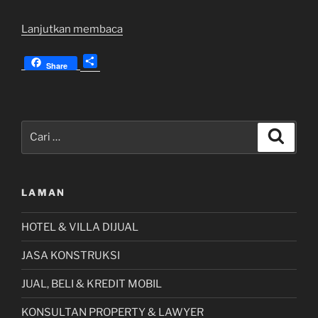
“Jual
Lanjutkan membaca
Kusen,
S
Daun
Share
h
Pintu
a
Dan
r
Jendela
e
Pencarian
Di
Cari
untuk:
Pulau
Lombok”
LAMAN
HOTEL & VILLA DIJUAL
JASA KONSTRUKSI
JUAL, BELI & KREDIT MOBIL
KONSULTAN PROPERTY & LAWYER