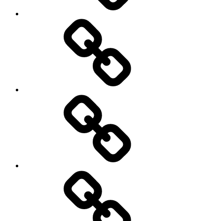
HOTEL
&
VILLA
DIJUAL
LAHAN
/
TEMPAT
BISNIS
/
GEDUNG
KONSULTAN
PROPERTY
&
LAWYER