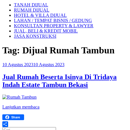
TANAH DIJUAL
RUMAH DIJUAL
HOTEL & VILLA DIJUAL
LAHAN / TEMPAT BISNIS / GEDUNG
KONSULTAN PROPERTY & LAWYER
JUAL, BELI & KREDIT MOBIL
JASA KONSTRUKSI
Tag:
Dijual Rumah Tambun
Diposkan
10 Agustus 2023
10 Agustus 2023
pada
Jual Rumah Beserta Isinya Di Tridaya
Indah Estate Tambun Bekasi
“Jual
Lanjutkan membaca
Rumah
Beserta
Share
Isinya
Di
Pencarian
Share