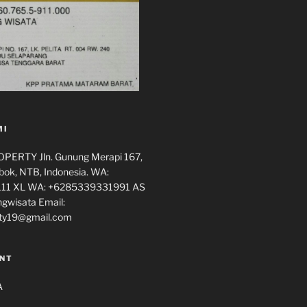
MI
ERTY Jln. Gunung Merapi 167,
ok, NTB, Indonesia. WA:
11 XL WA: +6285339331991 AS
ngwisata Email:
ty19@gmail.com
NT
A