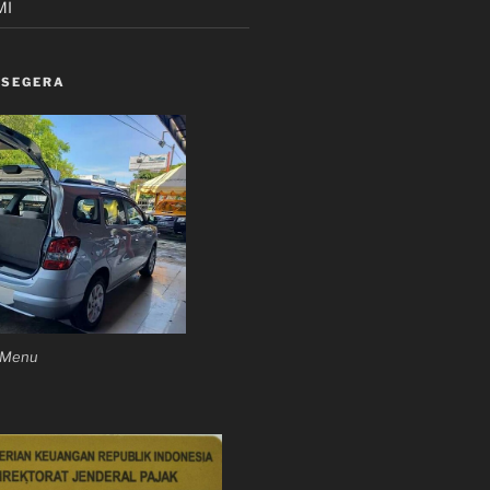
MI
 SEGERA
n Menu