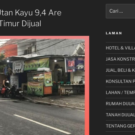
Pencarian
Utan Kayu 9,4 Are
untuk:
imur Dijual
LAMAN
HOTEL & VILL
JASA KONSTR
JUAL, BELI &
KONSULTAN 
LAHAN / TEMP
RUMAH DIJUA
TANAH DIJUA
TENTANG GE