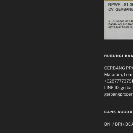
HUBUNGI KA
GERBANG PROP
Mataram, Lomb
+62877773791
LINE ID: gerba
gerbangproper
BANK ACCOU
BNI / BRI / BC