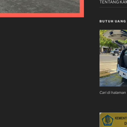
TENTANG KA
BUTUH UANG
n
Cari di halama