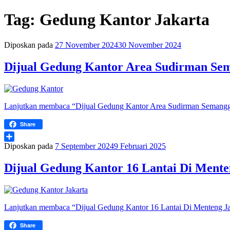
Tag:
Gedung Kantor Jakarta
Diposkan pada
27 November 2024
30 November 2024
Dijual Gedung Kantor Area Sudirman Sem
Lanjutkan membaca
“Dijual Gedung Kantor Area Sudirman Semanggi
Share
Diposkan pada
7 September 2024
9 Februari 2025
Share
Dijual Gedung Kantor 16 Lantai Di Mente
Lanjutkan membaca
“Dijual Gedung Kantor 16 Lantai Di Menteng Ja
Share