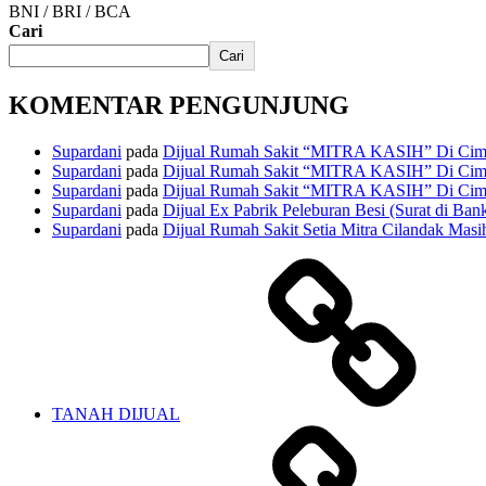
BNI / BRI / BCA
Cari
Cari
KOMENTAR PENGUNJUNG
Supardani
pada
Dijual Rumah Sakit “MITRA KASIH” Di Cima
Supardani
pada
Dijual Rumah Sakit “MITRA KASIH” Di Cima
Supardani
pada
Dijual Rumah Sakit “MITRA KASIH” Di Cima
Supardani
pada
Dijual Ex Pabrik Peleburan Besi (Surat di Ban
Supardani
pada
Dijual Rumah Sakit Setia Mitra Cilandak Masih
TANAH DIJUAL