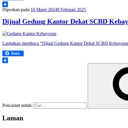
Diposkan pada
10 Maret 2024
9 Februari 2025
Share
Dijual Gedung Kantor Dekat SCBD Kebayo
Lanjutkan membaca
“Dijual Gedung Kantor Dekat SCBD Kebayoran 
Share
Share
Pencarian untuk:
Laman