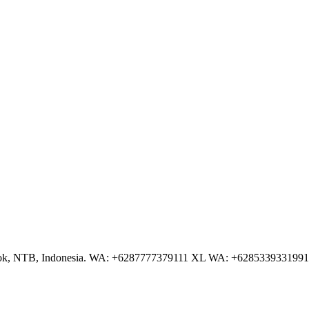
NTB, Indonesia. WA: +6287777379111 XL WA: +6285339331991 AS