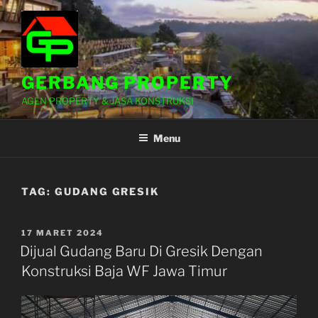
Lompat
ke
konten
GERBANG PROPERTY
AGEN PROPERTY & JASA KONSTRUKSI
Menu
TAG:
GUDANG GRESIK
DIPOSKAN
17 MARET 2024
PADA
Dijual Gudang Baru Di Gresik Dengan
Konstruksi Baja WF Jawa Timur