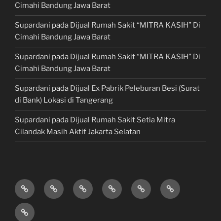
Cimahi Bandung Jawa Barat
Supardani
pada
Dijual Rumah Sakit “MITRA KASIH” Di
Cimahi Bandung Jawa Barat
Supardani
pada
Dijual Rumah Sakit “MITRA KASIH” Di
Cimahi Bandung Jawa Barat
Supardani
pada
Dijual Ex Pabrik Peleburan Besi (Surat
di Bank) Lokasi di Tangerang
Supardani
pada
Dijual Rumah Sakit Setia Mitra
Cilandak Masih Aktif Jakarta Selatan
TANAH
RUMAH
HOTEL
LAHAN
KONSULTAN
JUAL,
DIJUAL
DIJUAL
&
/
PROPERTY
BELI
JASA
VILLA
TEMPAT
&
&