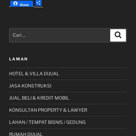
S
Baru
Share
h
Di
a
Gresik
r
Dengan
e
Pencarian
Konstruksi
Cari
untuk:
Baja
WF
Jawa
LAMAN
Timur”
HOTEL & VILLA DIJUAL
JASA KONSTRUKSI
JUAL, BELI & KREDIT MOBIL
KONSULTAN PROPERTY & LAWYER
LAHAN / TEMPAT BISNIS / GEDUNG
RUMAH DIJUAL