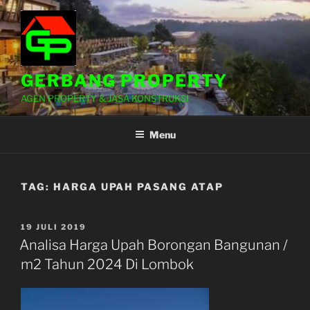
Lompat
ke
konten
GERBANG PROPERTY
AGEN PROPERTY & JASA KONSTRUKSI
Menu
TAG:
HARGA UPAH PASANG ATAP
DIPOSKAN
19 JULI 2019
PADA
Analisa Harga Upah Borongan Bangunan /
m2 Tahun 2024 Di Lombok