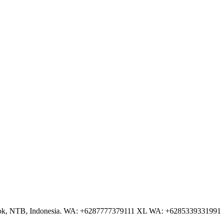
NTB, Indonesia. WA: +6287777379111 XL WA: +6285339331991 AS