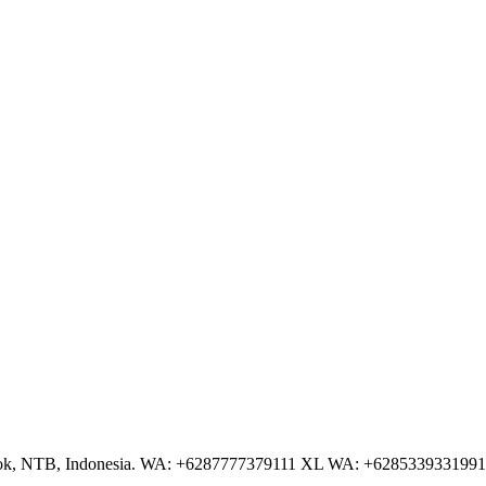
NTB, Indonesia. WA: +6287777379111 XL WA: +6285339331991 AS