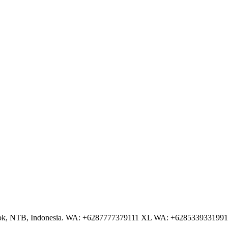
NTB, Indonesia. WA: +6287777379111 XL WA: +6285339331991 AS