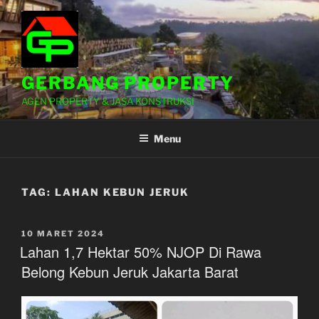
Lompat
ke
konten
GERBANG PROPERTY
AGEN PROPERTY & JASA KONSTRUKSI
Menu
TAG:
LAHAN KEBUN JERUK
DIPOSKAN
10 MARET 2024
PADA
Lahan 1,7 Hektar 50% NJOP Di Rawa
Belong Kebun Jeruk Jakarta Barat