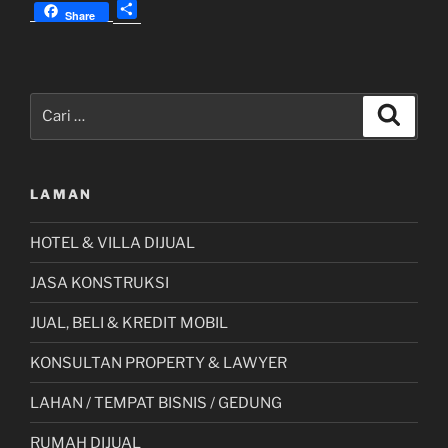
S
Hektar
Share
h
50%
a
NJOP
r
Di
e
Pencarian
Rawa
Cari
untuk:
Belong
Kebun
Jeruk
LAMAN
Jakarta
Barat”
HOTEL & VILLA DIJUAL
JASA KONSTRUKSI
JUAL, BELI & KREDIT MOBIL
KONSULTAN PROPERTY & LAWYER
LAHAN / TEMPAT BISNIS / GEDUNG
RUMAH DIJUAL