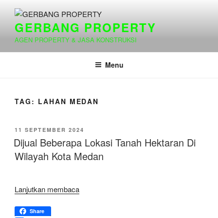
Lompat
ke
GERBANG PROPERTY
konten
AGEN PROPERTY & JASA KONSTRUKSI
Menu
TAG:
LAHAN MEDAN
DIPOSKAN
11 SEPTEMBER 2024
PADA
Dijual Beberapa Lokasi Tanah Hektaran Di
Wilayah Kota Medan
“Dijual
Lanjutkan membaca
Beberapa
Lokasi
Share