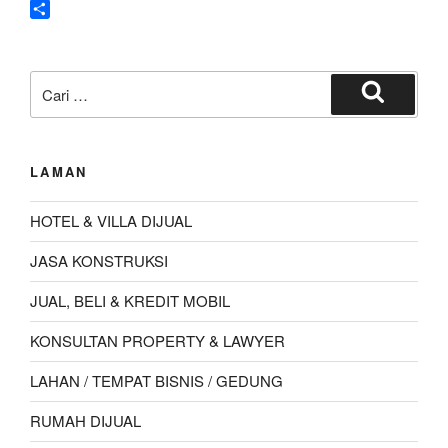
Tanah
S
Hektaran
h
Di
a
Pencarian
Wilayah
r
untuk:
Kota
e
Cari
Medan”
LAMAN
HOTEL & VILLA DIJUAL
JASA KONSTRUKSI
JUAL, BELI & KREDIT MOBIL
KONSULTAN PROPERTY & LAWYER
LAHAN / TEMPAT BISNIS / GEDUNG
RUMAH DIJUAL