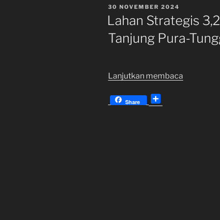
DIPOSKAN
30 NOVEMBER 2024
PADA
Lahan Strategis 3,
Tanjung Pura-Tun
“Lahan
Lanjutkan membaca
Strategis
S
3,2
Share
h
Hektar
a
Jalan
r
Raya
e
Tanjung
Pura-
Tunggak
Karawang