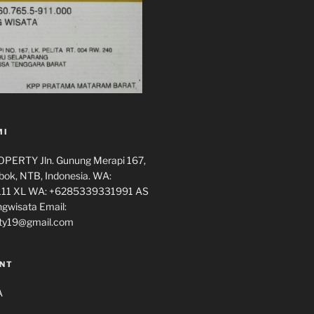
MI
ERTY Jln. Gunung Merapi 167,
ok, NTB, Indonesia. WA:
11 XL WA: +6285339331991 AS
ngwisata Email:
ty19@gmail.com
NT
A