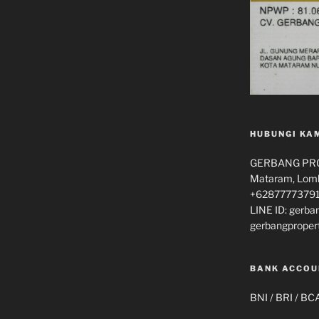
HUBUNGI KA
GERBANG PROP
Mataram, Lomb
+62877773791
LINE ID: gerba
gerbangproper
BANK ACCOU
BNI / BRI / BC