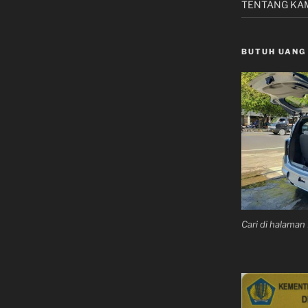
TENTANG KA
BUTUH UANG
Cari di halama