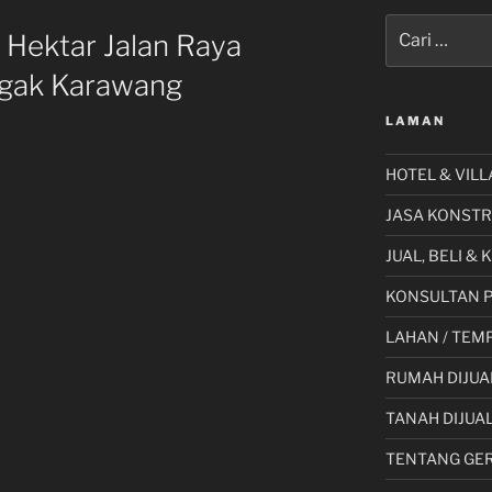
Pencarian
2 Hektar Jalan Raya
untuk:
ggak Karawang
LAMAN
HOTEL & VILL
JASA KONSTR
JUAL, BELI &
KONSULTAN 
LAHAN / TEMP
RUMAH DIJUA
”
TANAH DIJUA
TENTANG GE