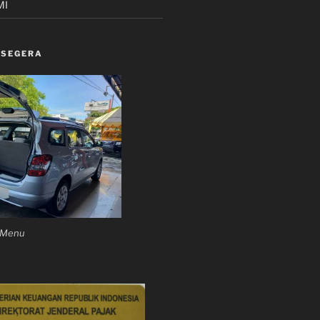
MI
 SEGERA
n Menu