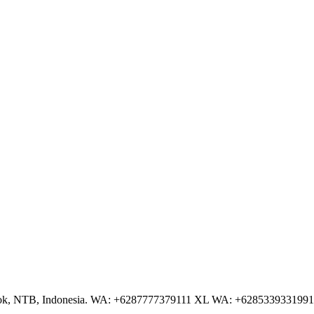
NTB, Indonesia. WA: +6287777379111 XL WA: +6285339331991 AS