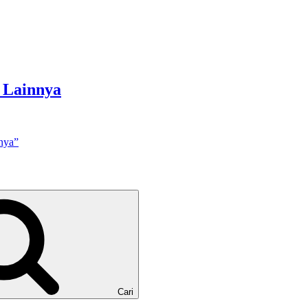
s Lainnya
nnya”
Cari