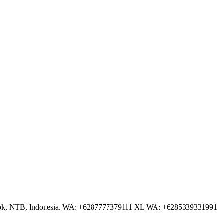
NTB, Indonesia. WA: +6287777379111 XL WA: +6285339331991 AS