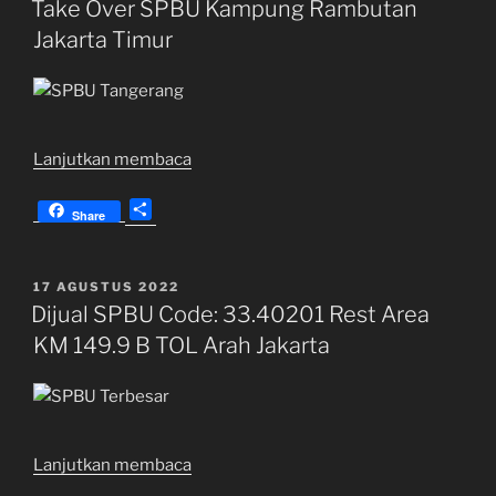
Take Over SPBU Kampung Rambutan
di
Jakarta Timur
Kramat
Raya
Jakarta
Pusat”
“Take
Lanjutkan membaca
Over
S
SPBU
Share
h
Kampung
a
Rambutan
r
DIPOSKAN
17 AGUSTUS 2022
Jakarta
e
PADA
Dijual SPBU Code: 33.40201 Rest Area
Timur”
KM 149.9 B TOL Arah Jakarta
“Dijual
Lanjutkan membaca
SPBU