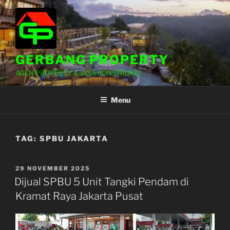
Lompat
ke
konten
GERBANG PROPERTY
AGEN PROPERTY & JASA KONSTRUKSI
Menu
TAG:
SPBU JAKARTA
DIPOSKAN
29 NOVEMBER 2025
PADA
Dijual SPBU 5 Unit Tangki Pendam di
Kramat Raya Jakarta Pusat