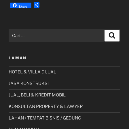
S
Code:
Share
h
33.40201
a
Rest
r
Area
e
Pencarian
KM
Cari
untuk:
149.9
B
TOL
LAMAN
Arah
Jakarta”
HOTEL & VILLA DIJUAL
JASA KONSTRUKSI
JUAL, BELI & KREDIT MOBIL
KONSULTAN PROPERTY & LAWYER
LAHAN / TEMPAT BISNIS / GEDUNG