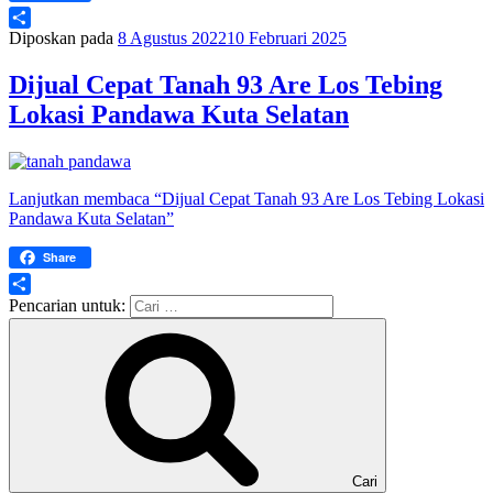
Diposkan pada
8 Agustus 2022
10 Februari 2025
Share
Dijual Cepat Tanah 93 Are Los Tebing
Lokasi Pandawa Kuta Selatan
Lanjutkan membaca
“Dijual Cepat Tanah 93 Are Los Tebing Lokasi
Pandawa Kuta Selatan”
Share
Share
Pencarian untuk:
Cari