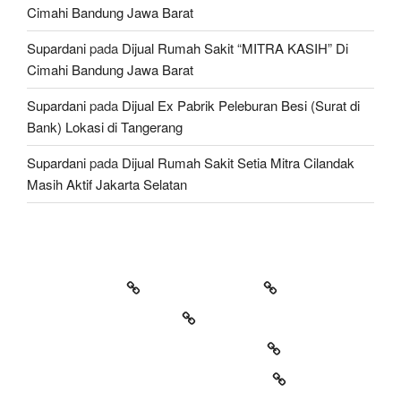
Cimahi Bandung Jawa Barat
Supardani
pada
Dijual Rumah Sakit “MITRA KASIH” Di
Cimahi Bandung Jawa Barat
Supardani
pada
Dijual Ex Pabrik Peleburan Besi (Surat di
Bank) Lokasi di Tangerang
Supardani
pada
Dijual Rumah Sakit Setia Mitra Cilandak
Masih Aktif Jakarta Selatan
TANAH DIJUAL
RUMAH DIJUAL
HOTEL & VILLA DIJUAL
LAHAN / TEMPAT BISNIS / GEDUNG
KONSULTAN PROPERTY & LAWYER