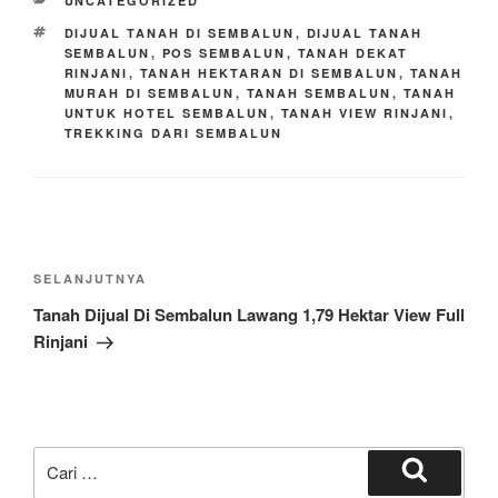
r
UNCATEGORIZED
e
TAG
DIJUAL TANAH DI SEMBALUN
,
DIJUAL TANAH
SEMBALUN
,
POS SEMBALUN
,
TANAH DEKAT
RINJANI
,
TANAH HEKTARAN DI SEMBALUN
,
TANAH
MURAH DI SEMBALUN
,
TANAH SEMBALUN
,
TANAH
UNTUK HOTEL SEMBALUN
,
TANAH VIEW RINJANI
,
TREKKING DARI SEMBALUN
Navigasi
pos
Pos
SELANJUTNYA
Selanjutnya
Tanah Dijual Di Sembalun Lawang 1,79 Hektar View Full
Rinjani
Pencarian
untuk:
Cari