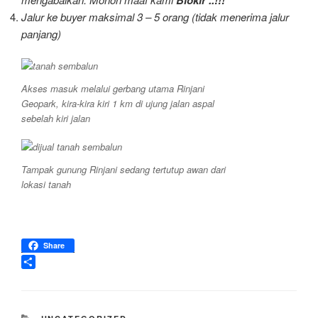
Jalur ke buyer maksimal 3 – 5 orang (tidak menerima jalur
panjang)
Akses masuk melalui gerbang utama Rinjani
Geopark, kira-kira kiri 1 km di ujung jalan aspal
sebelah kiri jalan
Tampak gunung Rinjani sedang tertutup awan dari
lokasi tanah
Share
S
h
a
KATEGORI