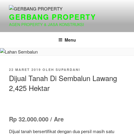
Lompat
ke
GERBANG PROPERTY
konten
AGEN PROPERTY & JASA KONSTRUKSI
Menu
DIPOSKAN
22 MARET 2019
OLEH
SUPARDANI
PADA
Dijual Tanah Di Sembalun Lawang
2,425 Hektar
Rp 32.000.000 / Are
Dijual tanah bersertifikat dengan dua persil masih satu