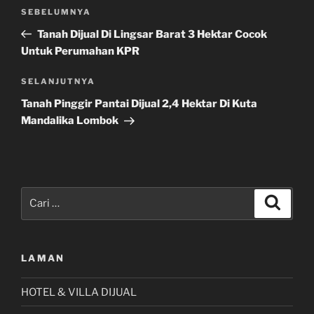
Navigasi
Pos
SEBELUMNYA
pos
Sebelumnya
Tanah Dijual Di Lingsar Barat 3 Hektar Cocok
Untuk Perumahan KPR
Pos
SELANJUTNYA
Selanjutnya
Tanah Pinggir Pantai Dijual 2,4 Hektar Di Kuta
Mandalika Lombok
Pencarian
Cari
untuk:
LAMAN
HOTEL & VILLA DIJUAL