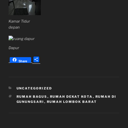
Kamar Tidur
depan
Dapur
S
Share
h
a
r
e
KATEGORI
UNCATEGORIZED
TAG
RUMAH BAGUS
,
RUMAH DEKAT KOTA
,
RUMAH DI
GUNUNGSARI
,
RUMAH LOMBOK BARAT