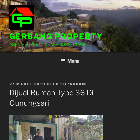
Lompat
ke
konten
GERBANG PROPERTY
AGEN PROPERTY & JASA KONSTRUKSI
Menu
DIPOSKAN
27 MARET 2019
OLEH
SUPARDANI
PADA
Dijual Rumah Type 36 Di
Gunungsari