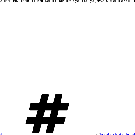
asa hormat, mohon maaf kami tidak melayani tanya jawab. Kami akan m
d
Tag
hotel di kuta
,
hote