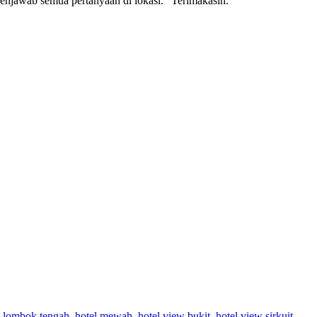
enjawab semua pertanyaan di lokasi. “Terimakasih.
l lombok tengah
,
hotel mewah
,
hotel view bukit
,
hotel view sirkuit