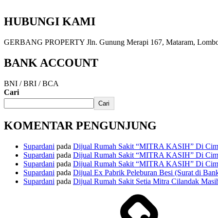
HUBUNGI KAMI
GERBANG PROPERTY Jln. Gunung Merapi 167, Mataram, Lombok, 
BANK ACCOUNT
BNI / BRI / BCA
Cari
Cari
KOMENTAR PENGUNJUNG
Supardani
pada
Dijual Rumah Sakit “MITRA KASIH” Di Cima
Supardani
pada
Dijual Rumah Sakit “MITRA KASIH” Di Cima
Supardani
pada
Dijual Rumah Sakit “MITRA KASIH” Di Cima
Supardani
pada
Dijual Ex Pabrik Peleburan Besi (Surat di Ban
Supardani
pada
Dijual Rumah Sakit Setia Mitra Cilandak Masih