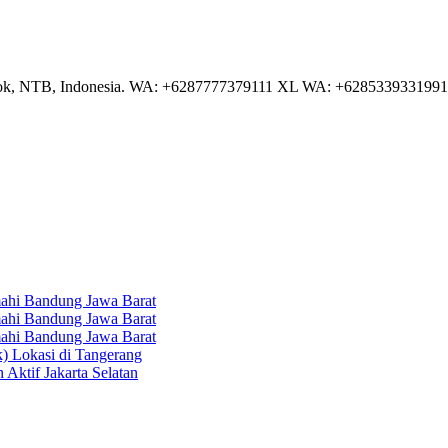
NTB, Indonesia. WA: +6287777379111 XL WA: +6285339331991 AS
hi Bandung Jawa Barat
hi Bandung Jawa Barat
hi Bandung Jawa Barat
k) Lokasi di Tangerang
 Aktif Jakarta Selatan