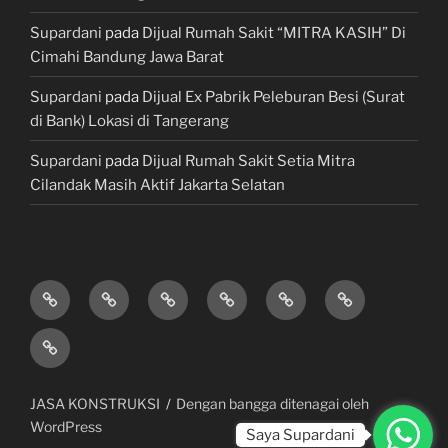
Supardani
pada
Dijual Rumah Sakit “MITRA KASIH” Di
Cimahi Bandung Jawa Barat
Supardani
pada
Dijual Ex Pabrik Peleburan Besi (Surat
di Bank) Lokasi di Tangerang
Supardani
pada
Dijual Rumah Sakit Setia Mitra
Cilandak Masih Aktif Jakarta Selatan
TANAH
RUMAH
HOTEL
LAHAN
KONSULTAN
JUAL,
DIJUAL
DIJUAL
&
/
PROPERTY
BELI
JASA
VILLA
TEMPAT
&
&
KONSTRUKSI
DIJUAL
BISNIS
LAWYER
KREDIT
/
MOBIL
JASA KONSTRUKSI
Dengan bangga ditenagai oleh
GEDUNG
WordPress
Saya Supardani