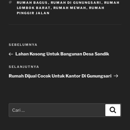
TAG
RUMAH BAGUS
,
RUMAH DI GUNUNGSARI
,
RUMAH
LOMBOK BARAT
,
RUMAH MEWAH
,
RUMAH
PINGGIR JALAN
Navigasi
Pos
SEBELUMNYA
pos
Sebelumnya
Lahan Kosong Untuk Bangunan Desa Sandik
Pos
SELANJUTNYA
Selanjutnya
Rumah Dijual Cocok Untuk Kantor Di Gunungsari
Pencarian
Cari
untuk: