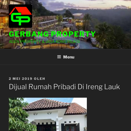
Lompat
ke
konten
GERBANG PROPERTY
AGEN PROPERTY & JASA KONSTRUKSI
Menu
DIPOSKAN
2 MEI 2019
OLEH
PADA
Dijual Rumah Pribadi Di Ireng Lauk