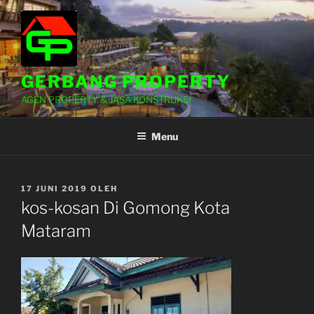
Lompat
ke
konten
GERBANG PROPERTY
AGEN PROPERTY & JASA KONSTRUKSI
Menu
DIPOSKAN
17 JUNI 2019
OLEH
PADA
kos-kosan Di Gomong Kota
Mataram