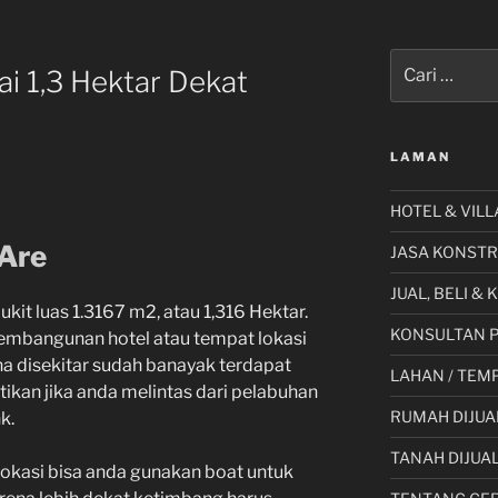
I
Pencarian
ai 1,3 Hektar Dekat
untuk:
LAMAN
HOTEL & VILL
Are
JASA KONSTR
JUAL, BELI &
kit luas 1.3167 m2, atau 1,316 Hektar.
KONSULTAN 
embangunan hotel atau tempat lokasi
ena disekitar sudah banayak terdapat
LAHAN / TEMP
ikan jika anda melintas dari pelabuhan
RUMAH DIJUA
k.
TANAH DIJUA
e lokasi bisa anda gunakan boat untuk