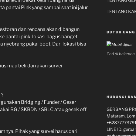
arena lebih dekat ketimbang harus
TENTANG GE
ta pantai Pink yang sampai saat ini jalur
TENTANG KA
restoran dan rencana akan dibangun
BUTUH UANG
e pantai pink. lokasi bagus banget
 nyebrang pakai boot. Dari lokasi bisa
Cari di halama
ius mau beli dan akan survei
 ?
HUBUNGI KA
unakan Bridging / Funder / Geser
 pakai BG / SKBDN / SBLC atau gesek off
GERBANG PROP
Mataram, Lomb
+62877773791
LINE ID: gerba
lumnya. Pihak yang survei harus dari
gerbangproper