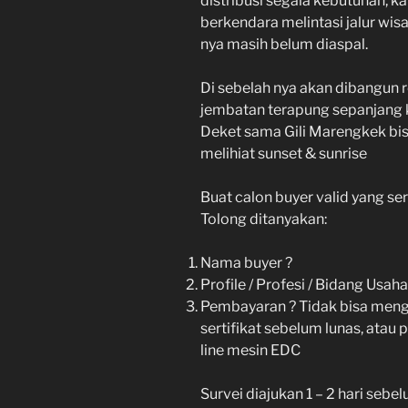
distribusi segala kebutuhan, k
berkendara melintasi jalur wisa
nya masih belum diaspal.
Di sebelah nya akan dibangun 
jembatan terapung sepanjang k
Deket sama Gili Marengkek bisa
melihiat sunset & sunrise
Buat calon buyer valid yang ser
Tolong ditanyakan:
Nama buyer ?
Profile / Profesi / Bidang Usaha
Pembayaran ? Tidak bisa mengg
sertifikat sebelum lunas, atau
line mesin EDC
Survei diajukan 1 – 2 hari sebe