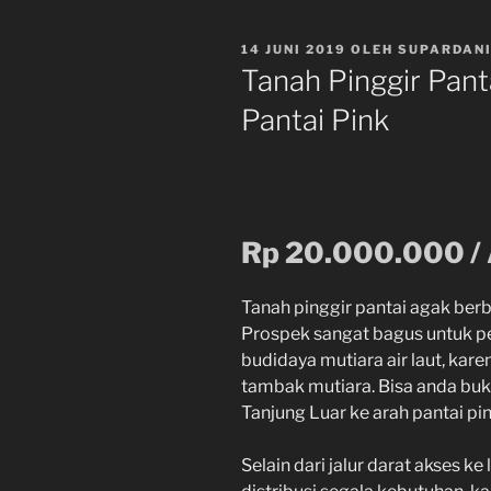
DIPOSKAN
14 JUNI 2019
OLEH
SUPARDAN
PADA
Tanah Pinggir Pant
Pantai Pink
Rp 20.000.000 / 
Tanah pinggir pantai agak berbu
Prospek sangat bagus untuk p
budidaya mutiara air laut, kar
tambak mutiara. Bisa anda bukt
Tanjung Luar ke arah pantai pin
Selain dari jalur darat akses k