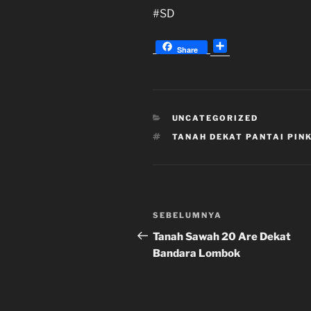
#SD
S
Share
h
a
r
e
KATEGORI
UNCATEGORIZED
TAG
TANAH DEKAT PANTAI PIN
Navigasi
Pos
SEBELUMNYA
pos
Sebelumnya
Tanah Sawah 20 Are Dekat
Bandara Lombok