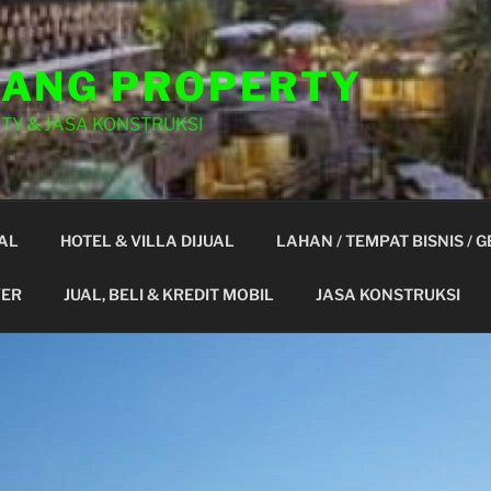
ANG PROPERTY
TY & JASA KONSTRUKSI
AL
HOTEL & VILLA DIJUAL
LAHAN / TEMPAT BISNIS / 
YER
JUAL, BELI & KREDIT MOBIL
JASA KONSTRUKSI