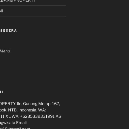
RBANG PROPERTY
MI
 SEGERA
n Menu
MI
ERTY Jln. Gunung Merapi 167,
ok, NTB, Indonesia. WA:
11 XL WA: +6285339331991 AS
ngwisata Email:
ty19@gmail.com