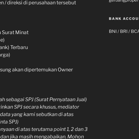
 / direksi di perusahaan tersebut
BANK ACCOU
BNI / BRI / BC
u Surat Minat
e)
ank) Terbaru
arga)
gsung akan dipertemukan Owner
h sebagai SPJ (Surat Pernyataan Jual)
ginkan SPJ secara khusus, mediator
data yang kami sebutkan di atas
nta SPJ)
yaan di atas terutama point 1, 2 dan 3
n dan jika masih mengabaikan. Mohon