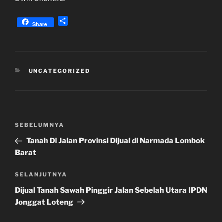
S
Share
h
a
r
e
KATEGORI
UNCATEGORIZED
Navigasi
Pos
SEBELUMNYA
pos
Sebelumnya
Tanah Di Jalan Provinsi Dijual di Narmada Lombok
Barat
Pos
SELANJUTNYA
Selanjutnya
Dijual Tanah Sawah Pinggir Jalan Sebelah Utara IPDN
Jonggat Loteng