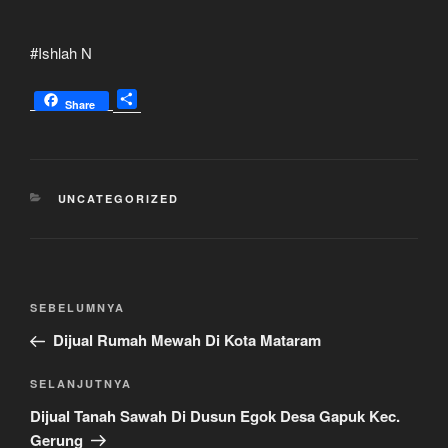
#Ishlah N
S
Share
h
a
r
e
KATEGORI
UNCATEGORIZED
Navigasi
Pos
SEBELUMNYA
pos
Sebelumnya
Dijual Rumah Mewah Di Kota Mataram
Pos
SELANJUTNYA
Selanjutnya
Dijual Tanah Sawah Di Dusun Egok Desa Gapuk Kec.
Gerung