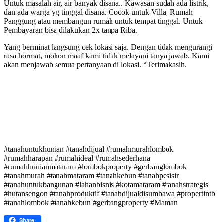
Untuk masalah air, air banyak disana.. Kawasan sudah ada listrik,
dan ada warga yg tinggal disana. Cocok untuk Villa, Rumah
Panggung atau membangun rumah untuk tempat tinggal. Untuk
Pembayaran bisa dilakukan 2x tanpa Riba.
Yang berminat langsung cek lokasi saja. Dengan tidak mengurangi
rasa hormat, mohon maaf kami tidak melayani tanya jawab. Kami
akan menjawab semua pertanyaan di lokasi. “Terimakasih.
#tanahuntukhunian #tanahdijual #rumahmurahlombok
#rumahharapan #rumahideal #rumahsederhana
#rumahhunianmataram #lombokproperty #gerbanglombok
#tanahmurah #tanahmataram #tanahkebun #tanahpesisir
#tanahuntukbangunan #lahanbisnis #kotamataram #tanahstrategis
#hutansengon #tanahproduktif #tanahdijualdisumbawa #propertintb
#tanahlombok #tanahkebun #gerbangproperty #Maman
Share