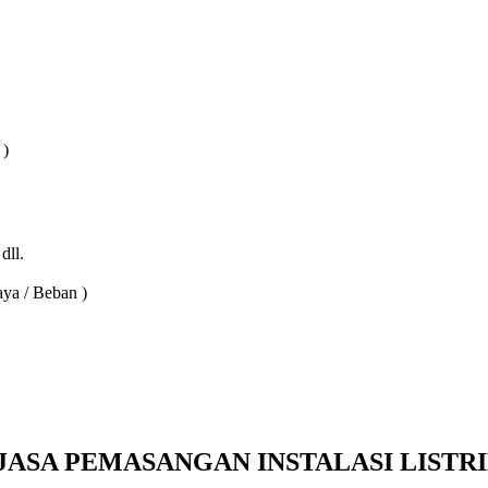
 )
dll.
aya / Beban )
ASA PEMASANGAN INSTALASI LISTR