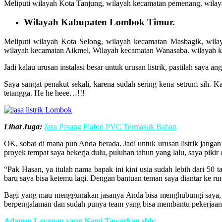
Meliputi wilayah Kota Tanjung, wilayah kecamatan pemenang, wilay
Wilayah Kabupaten Lombok Timur.
Meliputi wilayah Kota Selong, wilayah kecamatan Masbagik, wila
wilayah kecamatan Aikmel, Wilayah kecamatan Wanasaba. wilayah k
Jadi kalau urusan instalasi besar untuk urusan listrik, pastilah saya a
Saya sangat penakut sekali, karena sudah sering kena setrum sih. 
tetangga. He he heee…!!!
Lihat Juga:
Jasa Pasang Plafon PVC Termasuk Bahan
OK, sobat di mana pun Anda berada. Jadi untuk urusan listrik jangan s
proyek tempat saya bekerja dulu, puluhan tahun yang lalu, saya pikir
“Pak Hasan, ya itulah nama bapak ini kini usia sudah lebih dari 50 t
baru saya bisa ketemu lagi. Dengan bantuan teman saya diantar ke ruma
Bagi yang mau menggunakan jasanya Anda bisa menghubungi saya, untu
berpengalaman dan sudah punya team yang bisa membantu pekerjaan
Adapun Layanan yang Kami Tawarkan sbb: