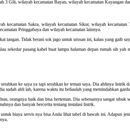
ah 3 Gili, wilayah kecamatan Bayan, wilayah kecamatan Kayangan dan
yah kecamatan Sakra, wilayah kecamatan Sikur, wilayah kecamatan 
ecamatan Pringgabaya dan wilayah kecamatan lainnya.
ngkat tangan. Tidak berani sok jago untuk urusan ini, kalau yang gaib sa
Kalau sekedar pasang kabel buat lampu halaman depan rumah sih yah ma
erahkan ke saya ya tapi serahkan ke teman saya. Dia ahlinya listrik dan
 dia sudah ahli lah, karena waktu itu beliaulah yang memindahkan gardu
ahun, orangnya baik dan bisa berteman. Dia sebenarnya sangat sibuk sek
hnya dan banyak bercerita tentang instalasi listrik.
k biaya servis nya bisa Anda lihat tabel di bawah ini. Adapun jenis
nya.