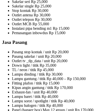
Sakelar seri Rp 25,000
Sakelar single Rp 25,000
Stop kontak Rp 30,000
Outlet antena Rp 30,000
Outlet telepon Rp 30,000
Outlet MCB Rp 55,000
Instalasi pipa bending m1 Rp 15,000
Pemasangan inbowdus Rp 15,000
Jasa Pasang
Pasang stop kontak / unit Rp 20,000
Pasang sakelar / unit Rp 20,000
Outlet tv _tlp_data / unit Rp 20,000
Down light / titik Rp 35,000
TL / neon / titik Rp 45,000
Lampu dinding / titik Rp 30,000
Lampu gantung / titik Rp 40,000 – Rp 150,000
Fitting plafon / titik Rp 15,000
Kipas angin gantung / titik Rp 170,000
Exhaust-fan / unit Rp 40,000
Lampu baret / titik Rp 40,000
Lampu sorot / spotlight / titik Rp 40,000
Lampu halogen / titik Rp 40,000
Panel (hanger box) Max 12 group / unit Rp 170,000