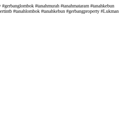
y #gerbanglombok #tanahmurah #tanahmataram #tanahkebun
opertintb #tanahlombok #tanahkebun #gerbangproperty #Lukman