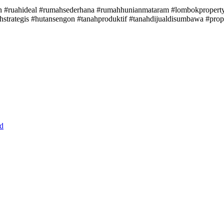
n #ruahideal #rumahsederhana #rumahhunianmataram #lombokpropert
ahstrategis #hutansengon #tanahproduktif #tanahdijualdisumbawa #pr
d