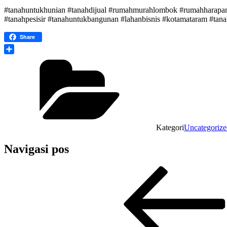
#tanahuntukhunian #tanahdijual #rumahmurahlombok #rumahharapa
#tanahpesisir #tanahuntukbangunan #lahanbisnis #kotamataram #tan
Share
Share
Kategori
Uncategorize
Navigasi pos