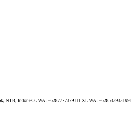
NTB, Indonesia. WA: +6287777379111 XL WA: +6285339331991 AS