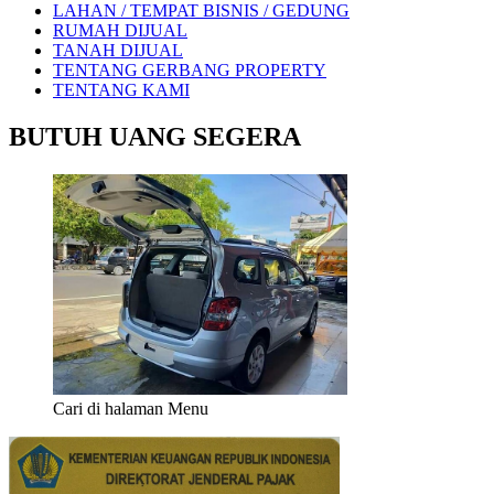
LAHAN / TEMPAT BISNIS / GEDUNG
RUMAH DIJUAL
TANAH DIJUAL
TENTANG GERBANG PROPERTY
TENTANG KAMI
BUTUH UANG SEGERA
Cari di halaman Menu