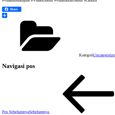
#villadiBalidijual #VilladiSanur #villamurahSanur #candra
Share
Share
Kategori
Uncategorize
Navigasi pos
Pos Sebelumnya
Sebelumnya