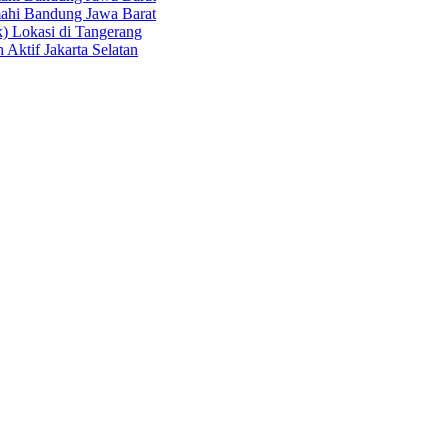
hi Bandung Jawa Barat
k) Lokasi di Tangerang
 Aktif Jakarta Selatan