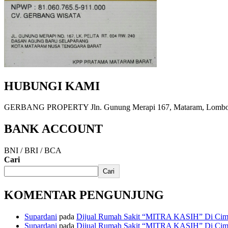
HUBUNGI KAMI
GERBANG PROPERTY Jln. Gunung Merapi 167, Mataram, Lombok, 
BANK ACCOUNT
BNI / BRI / BCA
Cari
Cari
KOMENTAR PENGUNJUNG
Supardani
pada
Dijual Rumah Sakit “MITRA KASIH” Di Cima
Supardani
pada
Dijual Rumah Sakit “MITRA KASIH” Di Cima