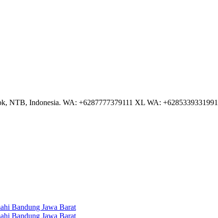
NTB, Indonesia. WA: +6287777379111 XL WA: +6285339331991 AS
hi Bandung Jawa Barat
hi Bandung Jawa Barat