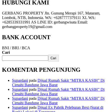
HUBUNGI KAMI
GERBANG PROPERTY Jln. Gunung Merapi 167, Mataram,
Lombok, NTB, Indonesia. WA: +6287777379111 XL WA:
+6285339331991 AS LINE ID: gerbangwisata Email:
gerbangproperty19@gmail.com
BANK ACCOUNT
BNI / BRI / BCA
Cari
Cari
KOMENTAR PENGUNJUNG
Supardani
pada
Dijual Rumah Sakit “MITRA KASIH” Di
Cimahi Bandung Jawa Barat
Supardani
pada
Dijual Rumah Sakit “MITRA KASIH” Di
Cimahi Bandung Jawa Barat
Supardani
pada
Dijual Rumah Sakit “MITRA KASIH” Di
Cimahi Bandung Jawa Barat
Supardani
pada
Dijual Ex Pabrik Peleburan Besi (Surat di
Bank) Lokasi di Tangerang