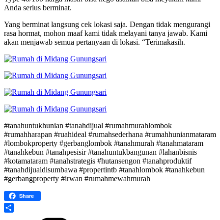
Anda serius berminat.
Yang berminat langsung cek lokasi saja. Dengan tidak mengurangi
rasa hormat, mohon maaf kami tidak melayani tanya jawab. Kami
akan menjawab semua pertanyaan di lokasi. “Terimakasih.
#tanahuntukhunian #tanahdijual #rumahmurahlombok
#rumahharapan #ruahideal #rumahsederhana #rumahhunianmataram
#lombokproperty #gerbanglombok #tanahmurah #tanahmataram
#tanahkebun #tanahpesisir #tanahuntukbangunan #lahanbisnis
#kotamataram #tanahstrategis #hutansengon #tanahproduktif
#tanahdijualdisumbawa #propertintb #tanahlombok #tanahkebun
#gerbangproperty #irwan #rumahmewahmurah
Share
Share