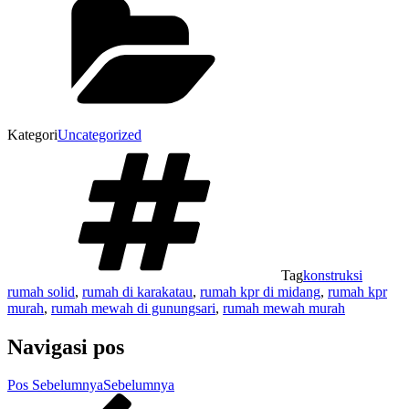
Kategori
Uncategorized
Tag
konstruksi
rumah solid
,
rumah di karakatau
,
rumah kpr di midang
,
rumah kpr
murah
,
rumah mewah di gunungsari
,
rumah mewah murah
Navigasi pos
Pos Sebelumnya
Sebelumnya