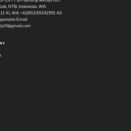
ok, NTB, Indonesia. WA:
11 XL WA: +6285339331991 AS
ngwisata Email:
ty19@gmail.com
NT
A