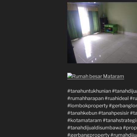
#tanahuntukhunian #tanahdij
#rumahharapan #ruahideal #
#lombokproperty #gerbangl
#tanahkebun #tanahpesisir #t
#kotamataram #tanahstrategi
#tanahdijualdisumbawa #prop
#gerbangproperty #rumahdiju