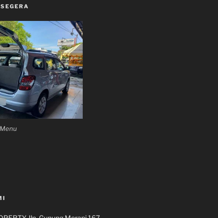
 SEGERA
n Menu
MI
ERTY Jln. Gunung Merapi 167,