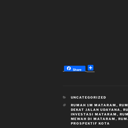
S
h
S
Share
a
h
r
a
e
r
e
KATEGORI
UNCATEGORIZED
TAG
RUMAH 1M MATARAM
,
RUM
DEKAT JALAN UDAYANA
,
R
INVESTASI MATARAM
,
RUM
MEWAH DI MATARAM
,
RUM
PROSPEKTIF KOTA