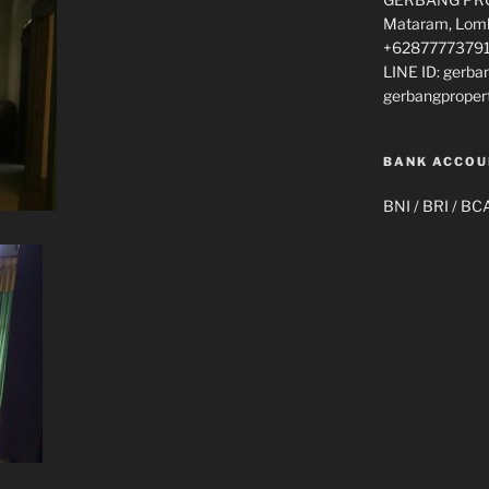
Mataram, Lomb
+62877773791
LINE ID: gerba
gerbangproper
BANK ACCOU
BNI / BRI / BC