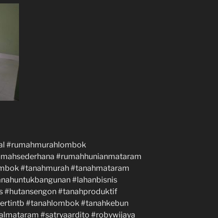
ual #rumahmurahlombok
rumahsederhana #rumahhunianmataram
ombok #tanahmurah #tanahmataram
anahuntukbangunan #lahanbisnis
s #hutansengon #tanahproduktif
ertintb #tanahlombok #tanahkebun
almataram #satryaardito #robywijaya