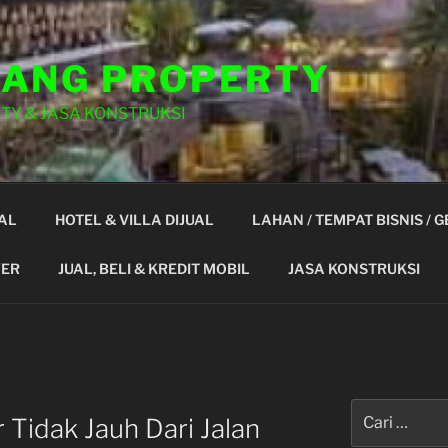
ANG PROPERTY
TY & JASA KONSTRUKSI
AL
HOTEL & VILLA DIJUAL
LAHAN / TEMPAT BISNIS / 
YER
JUAL, BELI & KREDIT MOBIL
JASA KONSTRUKSI
Pencarian
 Tidak Jauh Dari Jalan
untuk: