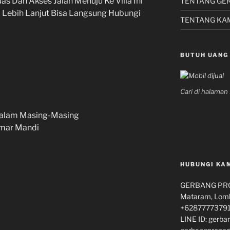
Luas Dan Akses Jalan Menuju Ke Villa Ini
TENTANG GE
o Lebih Lanjut Bisa Langsung Hubungi
TENTANG KA
BUTUH UANG
Cari di halama
Dalam Masing-Masing
mar Mandi
HUBUNGI KA
GERBANG PROP
Mataram, Lomb
+62877773791
LINE ID: gerba