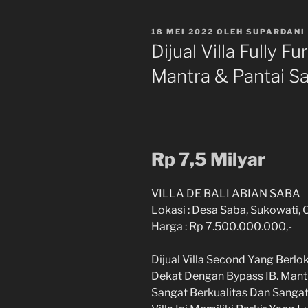
DIPOSKAN
18 MEI 2022
OLEH
SUPARDANI
PADA
Dijual Villa Fully 
Mantra & Pantai S
Rp 7,5 Milyar
VILLA DE BALI ABIAN SABA
Lokasi : Desa Saba, Sukowati, G
Harga : Rp 7.500.000.000,-
Dijual Villa Second Yang Berlo
Dekat Dengan Bypass IB. Mantra
Sangat Berkualitas Dan Sang