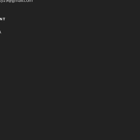
ty19@gmail.com
NT
A