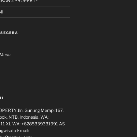
RBANG PROPERTY
MI
 SEGERA
n Menu
MI
ERTY Jln. Gunung Merapi 167,
ok, NTB, Indonesia. WA:
11 XL WA: +6285339331991 AS
ngwisata Email: