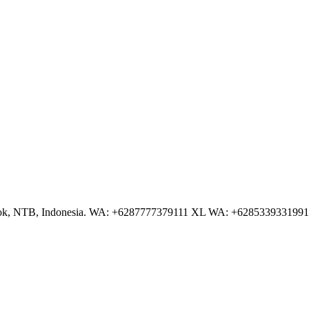
NTB, Indonesia. WA: +6287777379111 XL WA: +6285339331991 AS