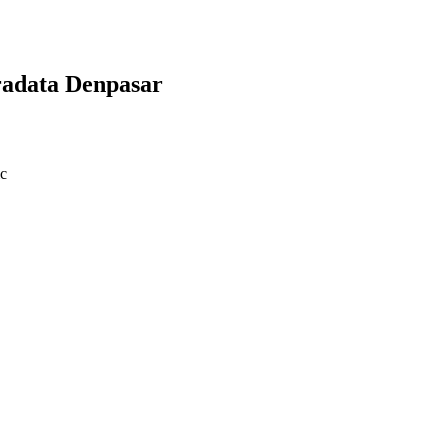
radata Denpasar
ic