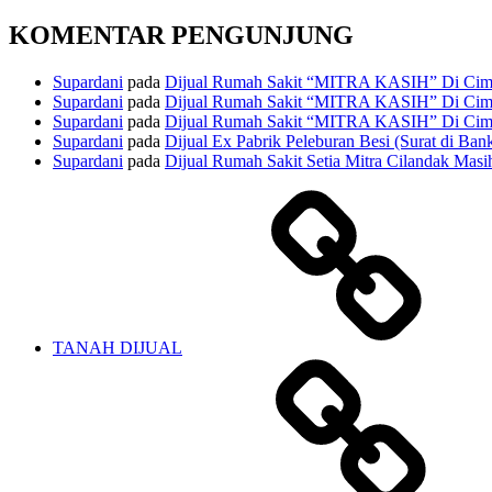
KOMENTAR PENGUNJUNG
Supardani
pada
Dijual Rumah Sakit “MITRA KASIH” Di Cima
Supardani
pada
Dijual Rumah Sakit “MITRA KASIH” Di Cima
Supardani
pada
Dijual Rumah Sakit “MITRA KASIH” Di Cima
Supardani
pada
Dijual Ex Pabrik Peleburan Besi (Surat di Ban
Supardani
pada
Dijual Rumah Sakit Setia Mitra Cilandak Masih
TANAH DIJUAL