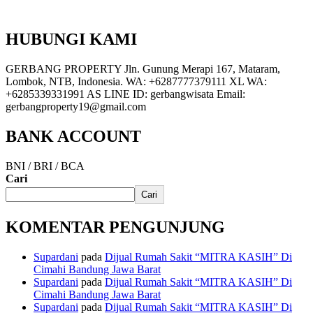
HUBUNGI KAMI
GERBANG PROPERTY Jln. Gunung Merapi 167, Mataram,
Lombok, NTB, Indonesia. WA: +6287777379111 XL WA:
+6285339331991 AS LINE ID: gerbangwisata Email:
gerbangproperty19@gmail.com
BANK ACCOUNT
BNI / BRI / BCA
Cari
Cari
KOMENTAR PENGUNJUNG
Supardani
pada
Dijual Rumah Sakit “MITRA KASIH” Di
Cimahi Bandung Jawa Barat
Supardani
pada
Dijual Rumah Sakit “MITRA KASIH” Di
Cimahi Bandung Jawa Barat
Supardani
pada
Dijual Rumah Sakit “MITRA KASIH” Di