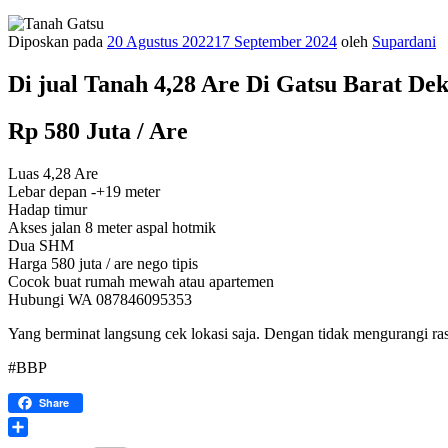
Diposkan pada
20 Agustus 2022
17 September 2024
oleh
Supardani
Di jual Tanah 4,28 Are Di Gatsu Barat De
Rp 580 Juta / Are
Luas 4,28 Are
Lebar depan -+19 meter
Hadap timur
Akses jalan 8 meter aspal hotmik
Dua SHM
Harga 580 juta / are nego tipis
Cocok buat rumah mewah atau apartemen
Hubungi WA 087846095353
Yang berminat langsung cek lokasi saja. Dengan tidak mengurangi r
#BBP
Share
Share