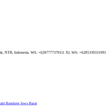
NTB, Indonesia. WA: +6287777379111 XL WA: +6285339331991 AS
hi Bandung Jawa Barat