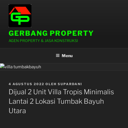
Lompat
ke
konten
GERBANG PROPERTY
AGEN PROPERTY & JASA KONSTRUKSI
Menu
DIPOSKAN
4 AGUSTUS 2022
OLEH
SUPARDANI
PADA
Dijual 2 Unit Villa Tropis Minimalis
Lantai 2 Lokasi Tumbak Bayuh
Utara