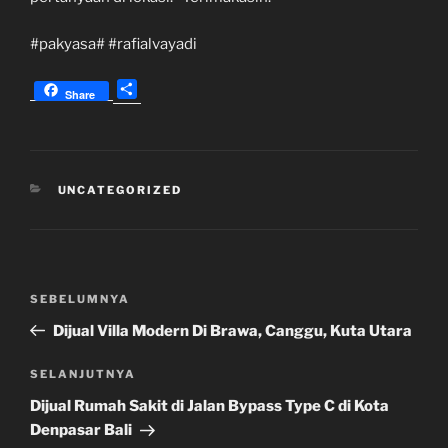
#pakyasa# #rafialvayadi
S
Share
h
a
r
e
KATEGORI
UNCATEGORIZED
Navigasi
Pos
SEBELUMNYA
pos
Sebelumnya
Dijual Villa Modern Di Brawa, Canggu, Kuta Utara
Pos
SELANJUTNYA
Selanjutnya
Dijual Rumah Sakit di Jalan Bypass Type C di Kota
Denpasar Bali