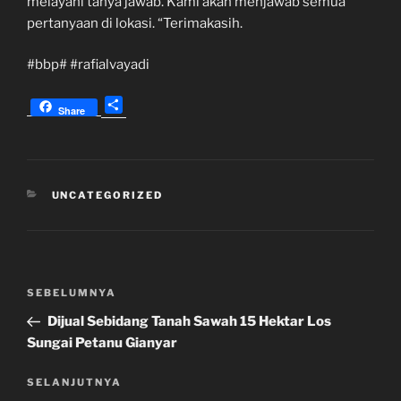
melayani tanya jawab. Kami akan menjawab semua
pertanyaan di lokasi. “Terimakasih.
#bbp# #rafialvayadi
S
Share
h
a
r
e
KATEGORI
UNCATEGORIZED
Navigasi
Pos
SEBELUMNYA
pos
Sebelumnya
Dijual Sebidang Tanah Sawah 15 Hektar Los
Sungai Petanu Gianyar
Pos
SELANJUTNYA