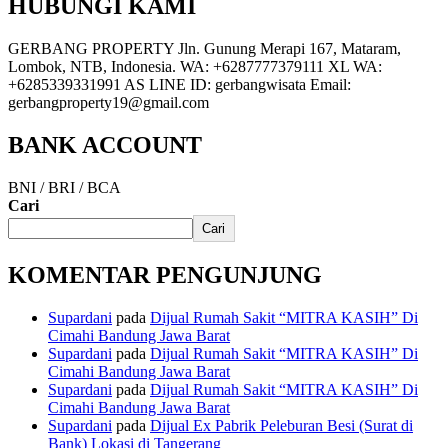
HUBUNGI KAMI
GERBANG PROPERTY Jln. Gunung Merapi 167, Mataram,
Lombok, NTB, Indonesia. WA: +6287777379111 XL WA:
+6285339331991 AS LINE ID: gerbangwisata Email:
gerbangproperty19@gmail.com
BANK ACCOUNT
BNI / BRI / BCA
Cari
Cari
KOMENTAR PENGUNJUNG
Supardani
pada
Dijual Rumah Sakit “MITRA KASIH” Di
Cimahi Bandung Jawa Barat
Supardani
pada
Dijual Rumah Sakit “MITRA KASIH” Di
Cimahi Bandung Jawa Barat
Supardani
pada
Dijual Rumah Sakit “MITRA KASIH” Di
Cimahi Bandung Jawa Barat
Supardani
pada
Dijual Ex Pabrik Peleburan Besi (Surat di
Bank) Lokasi di Tangerang