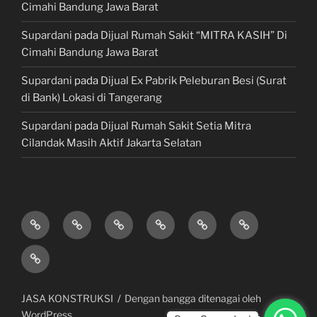
Cimahi Bandung Jawa Barat
Supardani
pada
Dijual Rumah Sakit “MITRA KASIH” Di
Cimahi Bandung Jawa Barat
Supardani
pada
Dijual Ex Pabrik Peleburan Besi (Surat
di Bank) Lokasi di Tangerang
Supardani
pada
Dijual Rumah Sakit Setia Mitra
Cilandak Masih Aktif Jakarta Selatan
TANAH
RUMAH
HOTEL
LAHAN
KONSULTAN
JUAL,
DIJUAL
DIJUAL
&
/
PROPERTY
BELI
JASA
VILLA
TEMPAT
&
&
KONSTRUKSI
DIJUAL
BISNIS
LAWYER
KREDIT
/
MOBIL
JASA KONSTRUKSI
Dengan bangga ditenagai oleh
GEDUNG
WordPress