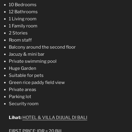
10 Bedrooms
12 Bathrooms
1 Living room
1 Family room
2 Stories
Room staff
Balcony around the second floor
Jacuzy & mini bar
Private swimming pool
Huge Garden
Suitable for pets
Green rice paddy field view
Private areas
Parking lot
Security room
Lihat:
HOTEL & VILLA DIJUAL DI BALI
FIRST PRICE: IDR = 20 Bill