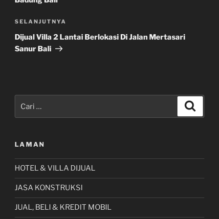
Badung Bali
Pos
SELANJUTNYA
Selanjutnya
Dijual Villa 2 Lantai Berlokasi Di Jalan Mertasari
Sanur Bali
Pencarian
Cari
untuk:
LAMAN
HOTEL & VILLA DIJUAL
JASA KONSTRUKSI
JUAL, BELI & KREDIT MOBIL