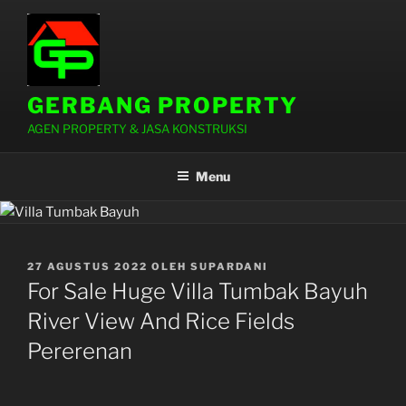
Lompat
ke
konten
GERBANG PROPERTY
AGEN PROPERTY & JASA KONSTRUKSI
Menu
DIPOSKAN
27 AGUSTUS 2022
OLEH
SUPARDANI
PADA
For Sale Huge Villa Tumbak Bayuh
River View And Rice Fields
Pererenan