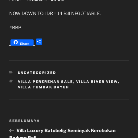
NOW DOWN TO: IDR = 14 Bill NEGOTIABLE.
#BBP
S
Share
h
a
r
e
KATEGORI
UNCATEGORIZED
TAG
VILLA PERERENAN SALE
,
VILLA RIVER VIEW
,
VILLA TUMBAK BAYUH
Navigasi
Pos
SEBELUMNYA
pos
Sebelumnya
Villa Luxury Batubelig Seminyak Kerobokan