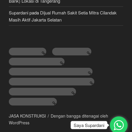
Bank) Lokasi di Tangerang
Supardani
pada
Dijual Rumah Sakit Setia Mitra Cilandak
Masih Aktif Jakarta Selatan
TANAH DIJUAL
RUMAH DIJUAL
HOTEL & VILLA DIJUAL
LAHAN / TEMPAT BISNIS / GEDUNG
KONSULTAN PROPERTY & LAWYER
JUAL, BELI & KREDIT MOBIL
JASA KONSTRUKSI
JASA KONSTRUKSI
Dengan bangga ditenagai oleh
WordPress
Saya Supardani