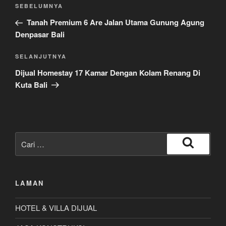
Navigasi
Pos
SEBELUMNYA
pos
Sebelumnya
Tanah Premium 6 Are Jalan Utama Gunung Agung
Denpasar Bali
Pos
SELANJUTNYA
Selanjutnya
Dijual Homestay 17 Kamar Dengan Kolam Renang Di
Kuta Bali
Pencarian
untuk:
Cari
LAMAN
HOTEL & VILLA DIJUAL