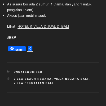
Air sumur bor ada 2 sumur (1 utama, dan yang 1 untuk
pengisian kolam)
Akses jalan mobil masuk
Lihat:
HOTEL & VILLA DIJUAL DI BALI
#BBP
S
Share
h
a
r
e
KATEGORI
UNCATEGORIZED
TAG
VILLA BEACH NEGARA
,
VILLA NEGARA BALI
,
VILLA PEKUTATAN BALI