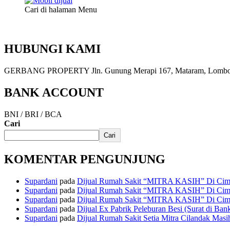
Cari di halaman Menu
HUBUNGI KAMI
GERBANG PROPERTY Jln. Gunung Merapi 167, Mataram, Lombok, 
BANK ACCOUNT
BNI / BRI / BCA
Cari
Cari
KOMENTAR PENGUNJUNG
Supardani
pada
Dijual Rumah Sakit “MITRA KASIH” Di Cima
Supardani
pada
Dijual Rumah Sakit “MITRA KASIH” Di Cima
Supardani
pada
Dijual Rumah Sakit “MITRA KASIH” Di Cima
Supardani
pada
Dijual Ex Pabrik Peleburan Besi (Surat di Ban
Supardani
pada
Dijual Rumah Sakit Setia Mitra Cilandak Masih