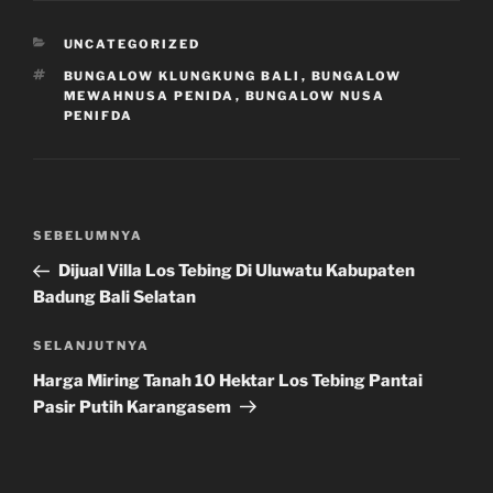
e
KATEGORI
UNCATEGORIZED
TAG
BUNGALOW KLUNGKUNG BALI
,
BUNGALOW
MEWAHNUSA PENIDA
,
BUNGALOW NUSA
PENIFDA
Navigasi
Pos
SEBELUMNYA
pos
Sebelumnya
Dijual Villa Los Tebing Di Uluwatu Kabupaten
Badung Bali Selatan
Pos
SELANJUTNYA
Selanjutnya
Harga Miring Tanah 10 Hektar Los Tebing Pantai
Pasir Putih Karangasem