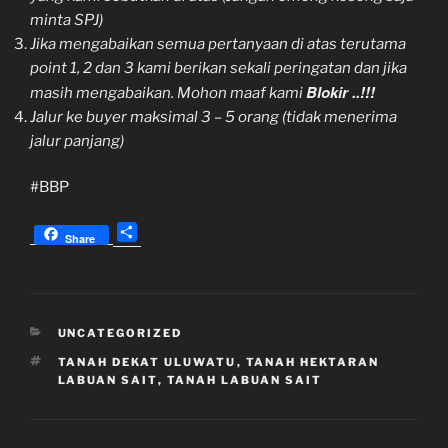
minta SPJ)
Jika mengabaikan semua pertanyaan di atas terutama
point 1, 2 dan 3 kami berikan sekali peringatan dan jika
Blokir ..!!!
masih mengabaikan. Mohon maaf kami
Jalur ke buyer maksimal 3 – 5 orang (tidak menerima
jalur panjang)
#BBP
S
Share
h
a
r
e
KATEGORI
UNCATEGORIZED
TAG
TANAH DEKAT ULUWATU
,
TANAH HEKTARAN
LABUAN SAIT
,
TANAH LABUAN SAIT