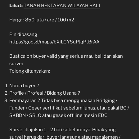
Lihat:
TANAH HEKTARAN WILAYAH BALI
Harga : 850 juta / are / 100 m2
Pin dipasang
https://goo.gl/maps/bXiLCYSqPJqPtBrAA
Buat calon buyer valid yang serius mau beli dan akan
survei
Tolong ditanyakan:
Nama buyer ?
Profile / Profesi / Bidang Usaha ?
Pembayaran ? Tidak bisa menggunakan Bridging /
Funder / Geser sertifikat sebelum lunas, atau pakai BG /
SKBDN / SBLC atau gesek off line mesin EDC
Survei diajukan 1 – 2 hari sebelumnya. Pihak yang
survei harus dari buyer langsung atau manajemen /