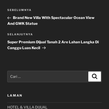
Navigasi
Pos
SEBELUMNYA
pos
Sebelumnya
Brand New Villa With Spectacular Ocean View
And GWK Statue
Pos
SELANJUTNYA
Selanjutnya
Super Premium Dijual Tanah 2 Are Lahan Langka Di
Canggu Luas Kecil
Pencarian
Cari
untuk:
LAMAN
HOTEL & VILLA DIJUAL