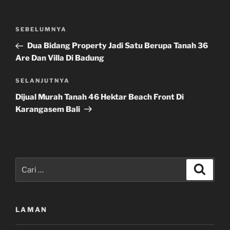
Navigasi
Pos
SEBELUMNYA
pos
Sebelumnya
Dua Bidang Property Jadi Satu Berupa Tanah 36
Are Dan Villa Di Badung
Pos
SELANJUTNYA
Selanjutnya
Dijual Murah Tanah 46 Hektar Beach Front Di
Karangasem Bali
Pencarian
Cari
untuk:
LAMAN