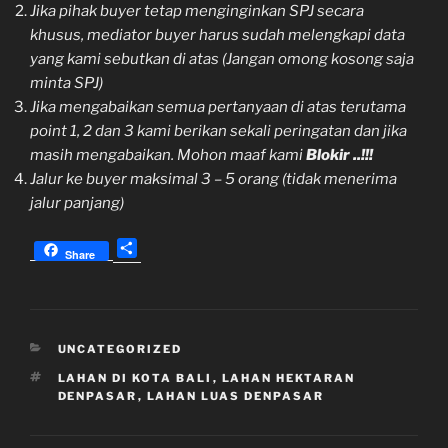
Jika pihak buyer tetap menginginkan SPJ secara
khusus, mediator buyer harus sudah melengkapi data
yang kami sebutkan di atas (Jangan omong kosong saja
minta SPJ)
Jika mengabaikan semua pertanyaan di atas terutama
point 1, 2 dan 3 kami berikan sekali peringatan dan jika
masih mengabaikan. Mohon maaf kami
Blokir ..!!!
Jalur ke buyer maksimal 3 – 5 orang (tidak menerima
jalur panjang)
S
Share
h
a
r
e
KATEGORI
UNCATEGORIZED
TAG
LAHAN DI KOTA BALI
,
LAHAN HEKTARAN
DENPASAR
,
LAHAN LUAS DENPASAR