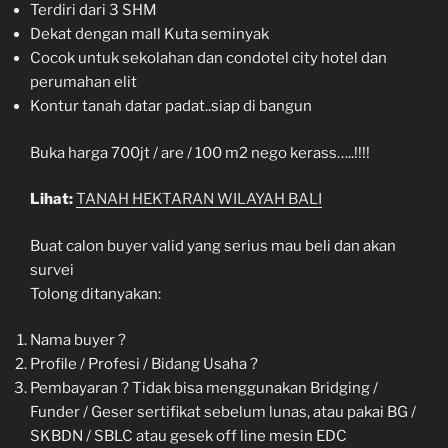
Terdiri dari 3 SHM
Dekat dengan mall Kuta seminyak
Cocok untuk sekolahan dan condotel city hotel dan
perumahan elit
Kontur tanah datar padat..siap di bangun
Buka harga 700jt / are / 100 m2 nego kerass…..!!!!
Lihat:
TANAH HEKTARAN WILAYAH BALI
Buat calon buyer valid yang serius mau beli dan akan
survei
Tolong ditanyakan:
Nama buyer ?
Profile / Profesi / Bidang Usaha ?
Pembayaran ? Tidak bisa menggunakan Bridging /
Funder / Geser sertifikat sebelum lunas, atau pakai BG /
SKBDN / SBLC atau gesek off line mesin EDC