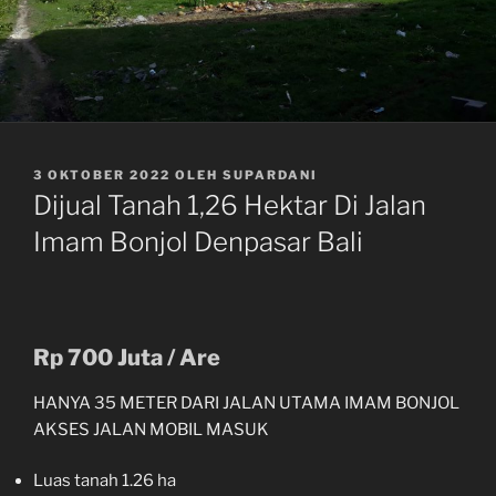
DIPOSKAN
3 OKTOBER 2022
OLEH
SUPARDANI
PADA
Dijual Tanah 1,26 Hektar Di Jalan
Imam Bonjol Denpasar Bali
Rp 700 Juta / Are
HANYA 35 METER DARI JALAN UTAMA IMAM BONJOL
AKSES JALAN MOBIL MASUK
Luas tanah 1.26 ha