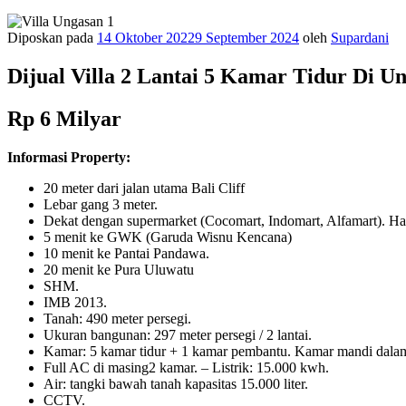
Diposkan pada
14 Oktober 2022
9 September 2024
oleh
Supardani
Dijual Villa 2 Lantai 5 Kamar Tidur Di U
Rp 6 Milyar
Informasi Property:
20 meter dari jalan utama Bali Cliff
Lebar gang 3 meter.
Dekat dengan supermarket (Cocomart, Indomart, Alfamart). Hany
5 menit ke GWK (Garuda Wisnu Kencana)
10 menit ke Pantai Pandawa.
20 menit ke Pura Uluwatu
SHM.
IMB 2013.
Tanah: 490 meter persegi.
Ukuran bangunan: 297 meter persegi / 2 lantai.
Kamar: 5 kamar tidur + 1 kamar pembantu. Kamar mandi dala
Full AC di masing2 kamar. – Listrik: 15.000 kwh.
Air: tangki bawah tanah kapasitas 15.000 liter.
CCTV.