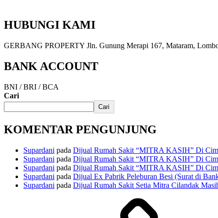
HUBUNGI KAMI
GERBANG PROPERTY Jln. Gunung Merapi 167, Mataram, Lombok, 
BANK ACCOUNT
BNI / BRI / BCA
Cari
Cari
KOMENTAR PENGUNJUNG
Supardani
pada
Dijual Rumah Sakit “MITRA KASIH” Di Cima
Supardani
pada
Dijual Rumah Sakit “MITRA KASIH” Di Cima
Supardani
pada
Dijual Rumah Sakit “MITRA KASIH” Di Cima
Supardani
pada
Dijual Ex Pabrik Peleburan Besi (Surat di Ban
Supardani
pada
Dijual Rumah Sakit Setia Mitra Cilandak Masih