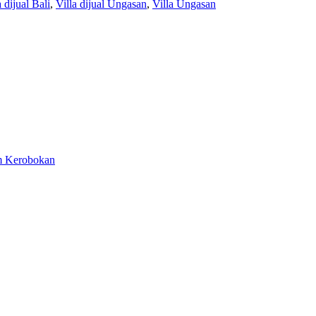
a dijual Bali
,
Villa dijual Ungasan
,
Villa Ungasan
em Kerobokan