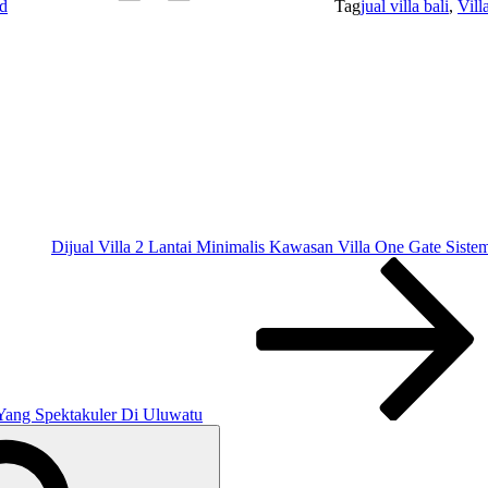
d
Tag
jual villa bali
,
Vill
Dijual Villa 2 Lantai Minimalis Kawasan Villa One Gate Sist
Yang Spektakuler Di Uluwatu