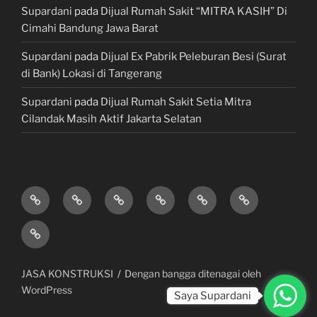
Supardani
pada
Dijual Rumah Sakit “MITRA KASIH” Di
Cimahi Bandung Jawa Barat
Supardani
pada
Dijual Ex Pabrik Peleburan Besi (Surat
di Bank) Lokasi di Tangerang
Supardani
pada
Dijual Rumah Sakit Setia Mitra
Cilandak Masih Aktif Jakarta Selatan
TANAH
RUMAH
HOTEL
LAHAN
KONSULTAN
JUAL,
DIJUAL
DIJUAL
&
/
PROPERTY
BELI
JASA
VILLA
TEMPAT
&
&
KONSTRUKSI
DIJUAL
BISNIS
LAWYER
KREDIT
/
MOBIL
JASA KONSTRUKSI
Dengan bangga ditenagai oleh
GEDUNG
WordPress
Saya Supardani