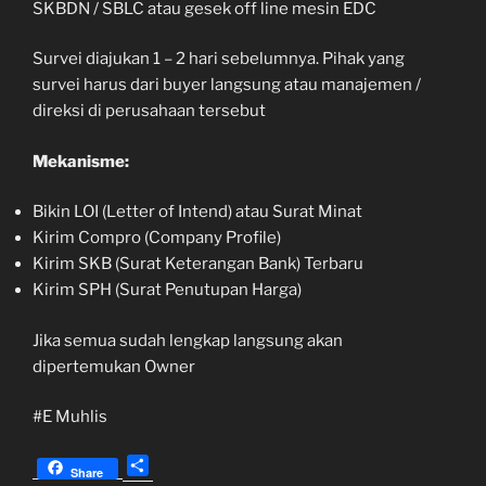
SKBDN / SBLC atau gesek off line mesin EDC
Survei diajukan 1 – 2 hari sebelumnya. Pihak yang
survei harus dari buyer langsung atau manajemen /
direksi di perusahaan tersebut
Mekanisme:
Bikin LOI (Letter of Intend) atau Surat Minat
Kirim Compro (Company Profile)
Kirim SKB (Surat Keterangan Bank) Terbaru
Kirim SPH (Surat Penutupan Harga)
Jika semua sudah lengkap langsung akan
dipertemukan Owner
#E Muhlis
S
Share