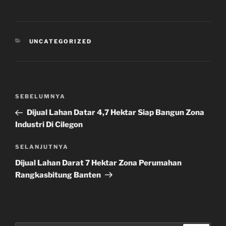
h
a
r
e
KATEGORI
UNCATEGORIZED
Navigasi
Pos
SEBELUMNYA
pos
Sebelumnya
Dijual Lahan Datar 4,7 Hektar Siap Bangun Zona
Industri Di Cilegon
Pos
SELANJUTNYA
Selanjutnya
Dijual Lahan Darat 7 Hektar Zona Perumahan
Rangkasbitung Banten