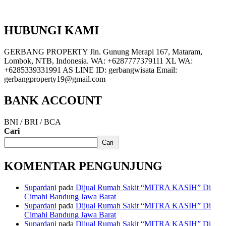
HUBUNGI KAMI
GERBANG PROPERTY Jln. Gunung Merapi 167, Mataram,
Lombok, NTB, Indonesia. WA: +6287777379111 XL WA:
+6285339331991 AS LINE ID: gerbangwisata Email:
gerbangproperty19@gmail.com
BANK ACCOUNT
BNI / BRI / BCA
Cari
Cari
KOMENTAR PENGUNJUNG
Supardani
pada
Dijual Rumah Sakit “MITRA KASIH” Di
Cimahi Bandung Jawa Barat
Supardani
pada
Dijual Rumah Sakit “MITRA KASIH” Di
Cimahi Bandung Jawa Barat
Supardani
pada
Dijual Rumah Sakit “MITRA KASIH” Di